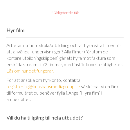
Hyr film
Arbetar du inom skola/utbildning och vill hyra våra filmer för
att använda i undervisningen? Alla filmer (förutom de
kortare utbildningsklippen) går att hyra mot faktura som
enskilda streams i 72 timmar, med institutionella rättigheter.
Läs om hur det fungerar.
För att ansöka om hyrkonto, kontakta
registrering@kunskapsmediagroup.se
så skickar vi en länk
till formuläret du behöver fylla i. Ange ”Hyra film” i
ämnesfältet.
Vill du ha tillgång till hela utbudet?