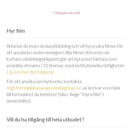
Hyr film
Arbetar du inom skola/utbildning och vill hyra våra filmer för
att använda i undervisningen? Alla filmer (förutom de
kortare utbildningsklippen) går att hyra mot faktura som
enskilda streams i 72 timmar, med institutionella rättigheter.
Läs om hur det fungerar.
För att ansöka om hyrkonto, kontakta
registrering@kunskapsmediagroup.se
så skickar vi en länk
till formuläret du behöver fylla i. Ange ”Hyra film” i
ämnesfältet.
Vill du ha tillgång till hela utbudet?