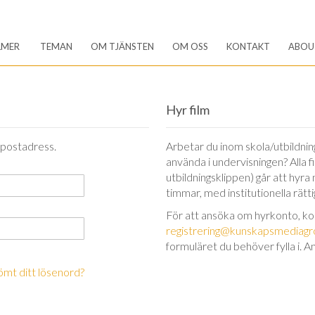
LMER
TEMAN
OM TJÄNSTEN
OM OSS
KONTAKT
ABOU
Hyr film
-postadress.
Arbetar du inom skola/utbildning 
använda i undervisningen? Alla 
utbildningsklippen) går att hyra
timmar, med institutionella rätt
För att ansöka om hyrkonto, k
registrering@kunskapsmediagr
formuläret du behöver fylla i. A
ömt ditt lösenord?