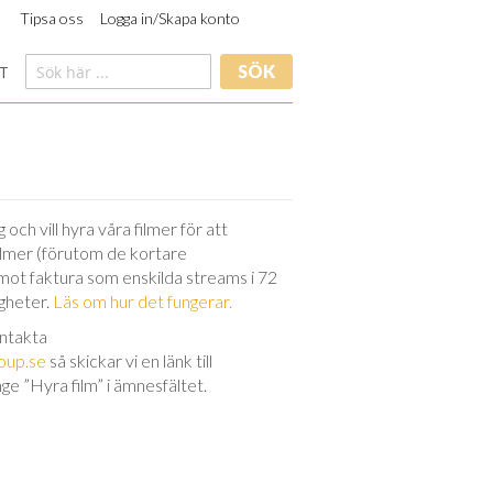
Tipsa oss
Logga in/Skapa konto
SÖK
T
och vill hyra våra filmer för att
filmer (förutom de kortare
 mot faktura som enskilda streams i 72
igheter.
Läs om hur det fungerar.
ontakta
oup.se
så skickar vi en länk till
nge ”Hyra film” i ämnesfältet.