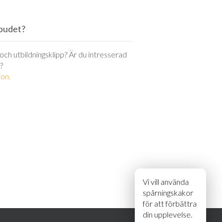
utbudet?
r och utbildningsklipp? Är du intresserad
?
on.
Vi vill använda
spårningskakor
för att förbättra
din upplevelse.