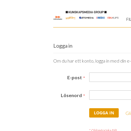
Skip
to
FI
Content
Logga in
Om du har ett konto, logga in med din e
E-post
Lösenord
LOGGA IN
Gl