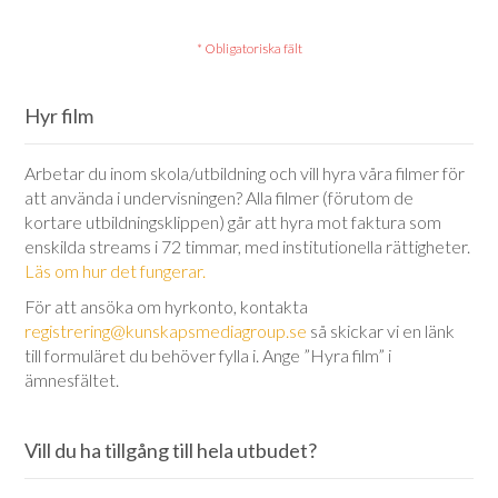
Hyr film
Arbetar du inom skola/utbildning och vill hyra våra filmer för
att använda i undervisningen? Alla filmer (förutom de
kortare utbildningsklippen) går att hyra mot faktura som
enskilda streams i 72 timmar, med institutionella rättigheter.
Läs om hur det fungerar.
För att ansöka om hyrkonto, kontakta
registrering@kunskapsmediagroup.se
så skickar vi en länk
till formuläret du behöver fylla i. Ange ”Hyra film” i
ämnesfältet.
Vill du ha tillgång till hela utbudet?