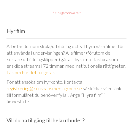
Hyr film
Arbetar du inom skola/utbildning och vill hyra våra filmer för
att använda i undervisningen? Alla filmer (förutom de
kortare utbildningsklippen) går att hyra mot faktura som
enskilda streams i 72 timmar, med institutionella rättigheter.
Läs om hur det fungerar.
För att ansöka om hyrkonto, kontakta
registrering@kunskapsmediagroup.se
så skickar vi en länk
till formuläret du behöver fylla i. Ange ”Hyra film” i
ämnesfältet.
Vill du ha tillgång till hela utbudet?