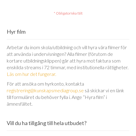
Hyr film
Arbetar du inom skola/utbildning och vill hyra våra filmer för
att använda i undervisningen? Alla filmer (förutom de
kortare utbildningsklippen) går att hyra mot faktura som
enskilda streams i 72 timmar, med institutionella rättigheter.
Läs om hur det fungerar.
För att ansöka om hyrkonto, kontakta
registrering@kunskapsmediagroup.se
så skickar vi en länk
till formuläret du behöver fylla i. Ange ”Hyra film” i
ämnesfältet.
Vill du ha tillgång till hela utbudet?