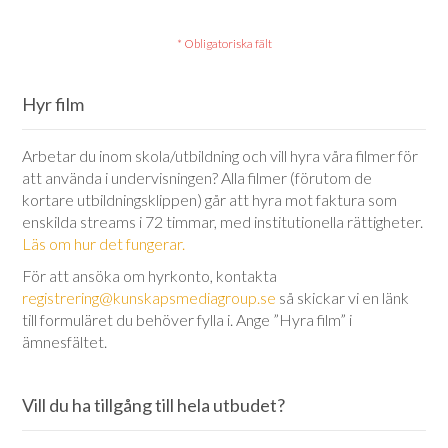
Hyr film
Arbetar du inom skola/utbildning och vill hyra våra filmer för
att använda i undervisningen? Alla filmer (förutom de
kortare utbildningsklippen) går att hyra mot faktura som
enskilda streams i 72 timmar, med institutionella rättigheter.
Läs om hur det fungerar.
För att ansöka om hyrkonto, kontakta
registrering@kunskapsmediagroup.se
så skickar vi en länk
till formuläret du behöver fylla i. Ange ”Hyra film” i
ämnesfältet.
Vill du ha tillgång till hela utbudet?