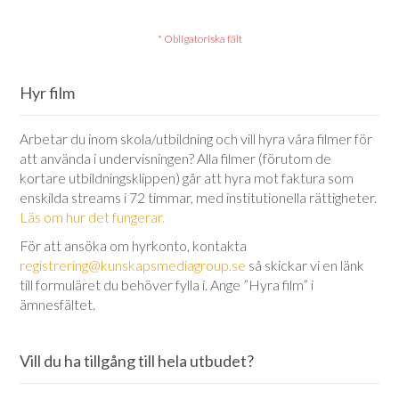
Hyr film
Arbetar du inom skola/utbildning och vill hyra våra filmer för
att använda i undervisningen? Alla filmer (förutom de
kortare utbildningsklippen) går att hyra mot faktura som
enskilda streams i 72 timmar, med institutionella rättigheter.
Läs om hur det fungerar.
För att ansöka om hyrkonto, kontakta
registrering@kunskapsmediagroup.se
så skickar vi en länk
till formuläret du behöver fylla i. Ange ”Hyra film” i
ämnesfältet.
Vill du ha tillgång till hela utbudet?