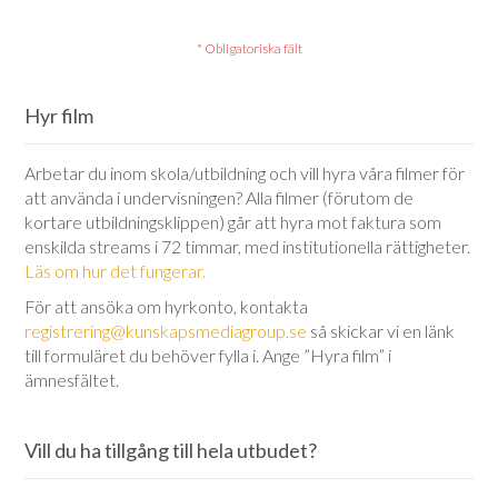
Hyr film
Arbetar du inom skola/utbildning och vill hyra våra filmer för
att använda i undervisningen? Alla filmer (förutom de
kortare utbildningsklippen) går att hyra mot faktura som
enskilda streams i 72 timmar, med institutionella rättigheter.
Läs om hur det fungerar.
För att ansöka om hyrkonto, kontakta
registrering@kunskapsmediagroup.se
så skickar vi en länk
till formuläret du behöver fylla i. Ange ”Hyra film” i
ämnesfältet.
Vill du ha tillgång till hela utbudet?