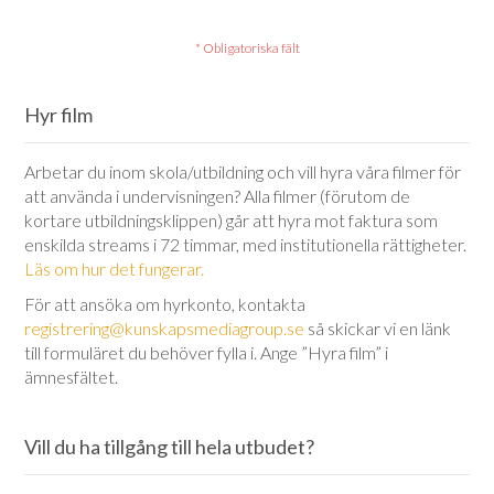
Hyr film
Arbetar du inom skola/utbildning och vill hyra våra filmer för
att använda i undervisningen? Alla filmer (förutom de
kortare utbildningsklippen) går att hyra mot faktura som
enskilda streams i 72 timmar, med institutionella rättigheter.
Läs om hur det fungerar.
För att ansöka om hyrkonto, kontakta
registrering@kunskapsmediagroup.se
så skickar vi en länk
till formuläret du behöver fylla i. Ange ”Hyra film” i
ämnesfältet.
Vill du ha tillgång till hela utbudet?