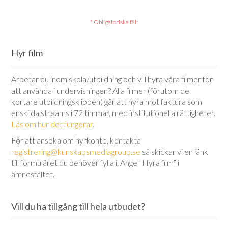
Hyr film
Arbetar du inom skola/utbildning och vill hyra våra filmer för
att använda i undervisningen? Alla filmer (förutom de
kortare utbildningsklippen) går att hyra mot faktura som
enskilda streams i 72 timmar, med institutionella rättigheter.
Läs om hur det fungerar.
För att ansöka om hyrkonto, kontakta
registrering@kunskapsmediagroup.se
så skickar vi en länk
till formuläret du behöver fylla i. Ange ”Hyra film” i
ämnesfältet.
Vill du ha tillgång till hela utbudet?