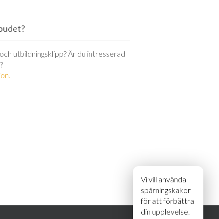
utbudet?
r och utbildningsklipp? Är du intresserad
?
on.
Vi vill använda
spårningskakor
för att förbättra
din upplevelse.