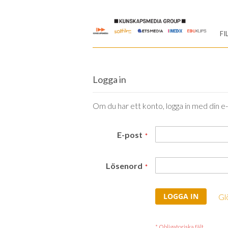
Skip
to
FI
Content
Logga in
Om du har ett konto, logga in med din e
E-post
Lösenord
LOGGA IN
Gl