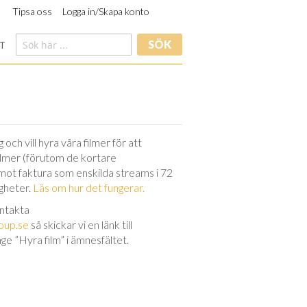
Tipsa oss
Logga in/Skapa konto
SÖK
T
och vill hyra våra filmer för att
filmer (förutom de kortare
 mot faktura som enskilda streams i 72
igheter.
Läs om hur det fungerar.
ontakta
oup.se
så skickar vi en länk till
nge ”Hyra film” i ämnesfältet.