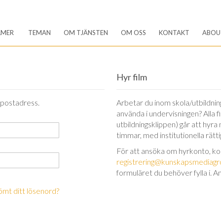
LMER
TEMAN
OM TJÄNSTEN
OM OSS
KONTAKT
ABOU
Hyr film
-postadress.
Arbetar du inom skola/utbildning 
använda i undervisningen? Alla 
utbildningsklippen) går att hyra
timmar, med institutionella rätt
För att ansöka om hyrkonto, k
registrering@kunskapsmediagr
formuläret du behöver fylla i. A
ömt ditt lösenord?