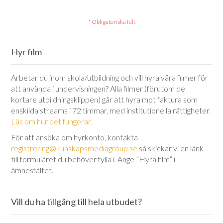
Hyr film
Arbetar du inom skola/utbildning och vill hyra våra filmer för
att använda i undervisningen? Alla filmer (förutom de
kortare utbildningsklippen) går att hyra mot faktura som
enskilda streams i 72 timmar, med institutionella rättigheter.
Läs om hur det fungerar.
För att ansöka om hyrkonto, kontakta
registrering@kunskapsmediagroup.se
så skickar vi en länk
till formuläret du behöver fylla i. Ange ”Hyra film” i
ämnesfältet.
Vill du ha tillgång till hela utbudet?