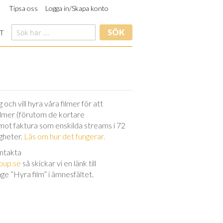
Tipsa oss
Logga in/Skapa konto
SÖK
T
och vill hyra våra filmer för att
filmer (förutom de kortare
 mot faktura som enskilda streams i 72
igheter.
Läs om hur det fungerar.
ontakta
oup.se
så skickar vi en länk till
nge ”Hyra film” i ämnesfältet.