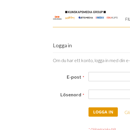
Skip
to
FI
Content
Logga in
Om du har ett konto, logga in med din e
E-post
Lösenord
LOGGA IN
Gl