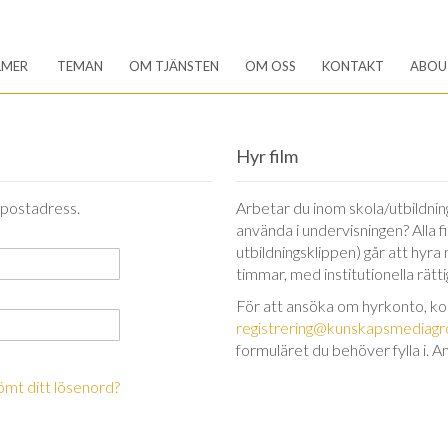
LMER
TEMAN
OM TJÄNSTEN
OM OSS
KONTAKT
ABOU
Hyr film
-postadress.
Arbetar du inom skola/utbildning 
använda i undervisningen? Alla 
utbildningsklippen) går att hyra
timmar, med institutionella rätt
För att ansöka om hyrkonto, k
registrering@kunskapsmediagr
formuläret du behöver fylla i. A
ömt ditt lösenord?