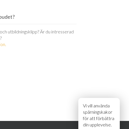
utbudet?
r och utbildningsklipp? Är du intresserad
?
on.
Vi vill använda
spårningskakor
för att förbättra
din upplevelse.