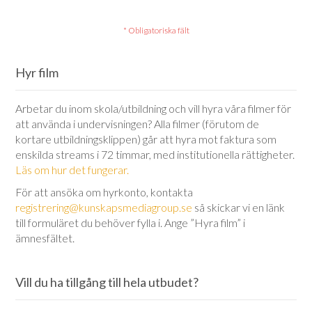
Hyr film
Arbetar du inom skola/utbildning och vill hyra våra filmer för
att använda i undervisningen? Alla filmer (förutom de
kortare utbildningsklippen) går att hyra mot faktura som
enskilda streams i 72 timmar, med institutionella rättigheter.
Läs om hur det fungerar.
För att ansöka om hyrkonto, kontakta
registrering@kunskapsmediagroup.se
så skickar vi en länk
till formuläret du behöver fylla i. Ange ”Hyra film” i
ämnesfältet.
Vill du ha tillgång till hela utbudet?