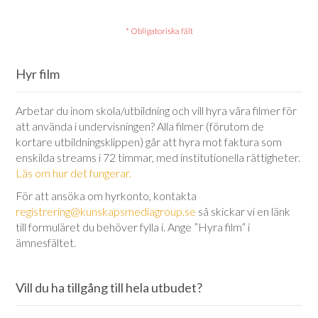
Hyr film
Arbetar du inom skola/utbildning och vill hyra våra filmer för
att använda i undervisningen? Alla filmer (förutom de
kortare utbildningsklippen) går att hyra mot faktura som
enskilda streams i 72 timmar, med institutionella rättigheter.
Läs om hur det fungerar.
För att ansöka om hyrkonto, kontakta
registrering@kunskapsmediagroup.se
så skickar vi en länk
till formuläret du behöver fylla i. Ange ”Hyra film” i
ämnesfältet.
Vill du ha tillgång till hela utbudet?