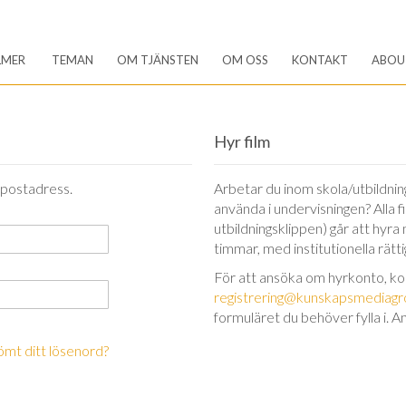
LMER
TEMAN
OM TJÄNSTEN
OM OSS
KONTAKT
ABOU
Hyr film
-postadress.
Arbetar du inom skola/utbildning 
använda i undervisningen? Alla 
utbildningsklippen) går att hyra
timmar, med institutionella rätt
För att ansöka om hyrkonto, k
registrering@kunskapsmediagr
formuläret du behöver fylla i. A
ömt ditt lösenord?