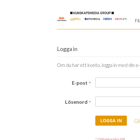
Skip
to
FI
Content
Logga in
Om du har ett konto, logga in med din e
E-post
Lösenord
LOGGA IN
Gl