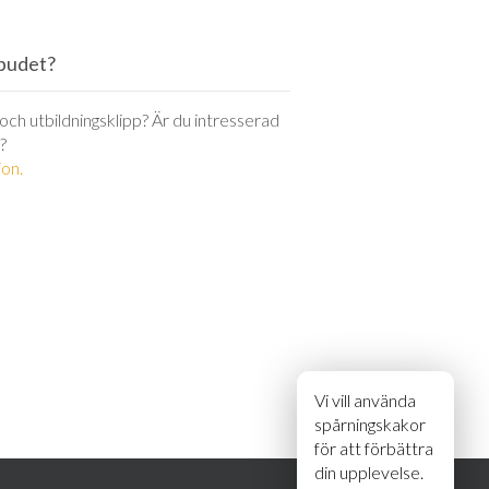
utbudet?
r och utbildningsklipp? Är du intresserad
?
on.
Vi vill använda
spårningskakor
för att förbättra
din upplevelse.