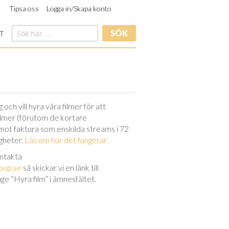
Tipsa oss
Logga in/Skapa konto
SÖK
T
och vill hyra våra filmer för att
filmer (förutom de kortare
 mot faktura som enskilda streams i 72
igheter.
Läs om hur det fungerar.
ontakta
oup.se
så skickar vi en länk till
nge ”Hyra film” i ämnesfältet.