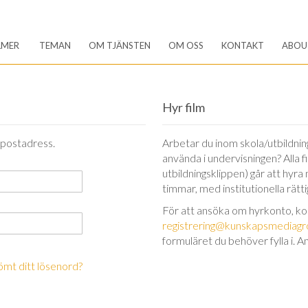
LMER
TEMAN
OM TJÄNSTEN
OM OSS
KONTAKT
ABOU
Hyr film
-postadress.
Arbetar du inom skola/utbildning 
använda i undervisningen? Alla 
utbildningsklippen) går att hyra
timmar, med institutionella rätt
För att ansöka om hyrkonto, k
registrering@kunskapsmediagr
formuläret du behöver fylla i. A
ömt ditt lösenord?