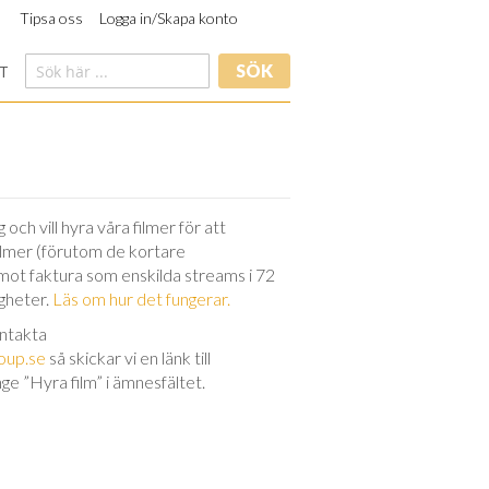
Tipsa oss
Logga in/Skapa konto
SÖK
T
och vill hyra våra filmer för att
filmer (förutom de kortare
 mot faktura som enskilda streams i 72
igheter.
Läs om hur det fungerar.
ontakta
oup.se
så skickar vi en länk till
nge ”Hyra film” i ämnesfältet.