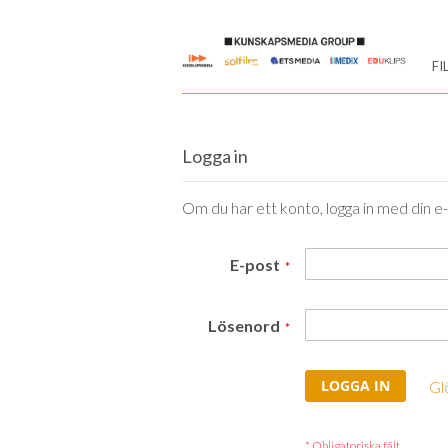
Skip
to
FI
Content
Logga in
Om du har ett konto, logga in med din e
E-post
Lösenord
LOGGA IN
Gl