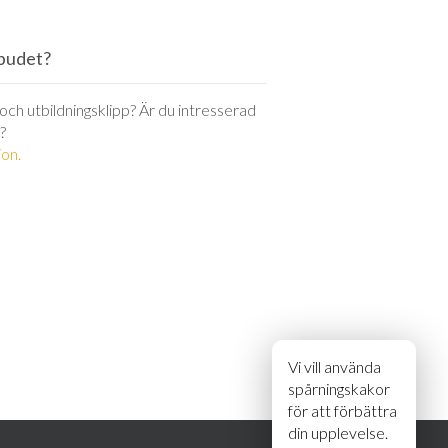
utbudet?
r och utbildningsklipp? Är du intresserad
?
on.
Vi vill använda
spårningskakor
för att förbättra
din upplevelse.