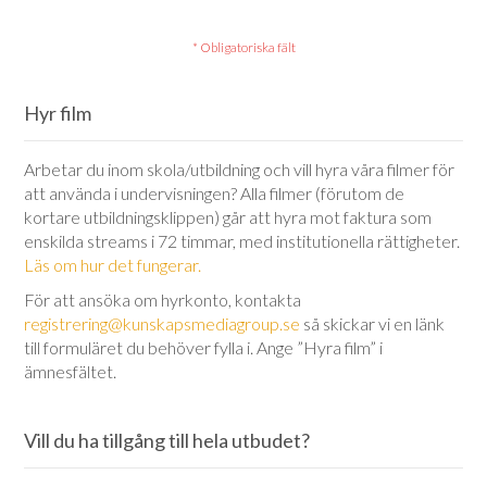
Hyr film
Arbetar du inom skola/utbildning och vill hyra våra filmer för
att använda i undervisningen? Alla filmer (förutom de
kortare utbildningsklippen) går att hyra mot faktura som
enskilda streams i 72 timmar, med institutionella rättigheter.
Läs om hur det fungerar.
För att ansöka om hyrkonto, kontakta
registrering@kunskapsmediagroup.se
så skickar vi en länk
till formuläret du behöver fylla i. Ange ”Hyra film” i
ämnesfältet.
Vill du ha tillgång till hela utbudet?