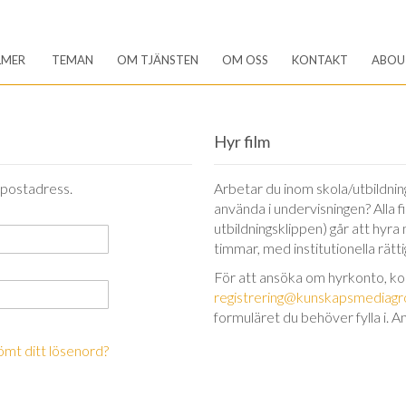
LMER
TEMAN
OM TJÄNSTEN
OM OSS
KONTAKT
ABOU
Hyr film
-postadress.
Arbetar du inom skola/utbildning 
använda i undervisningen? Alla 
utbildningsklippen) går att hyra
timmar, med institutionella rätt
För att ansöka om hyrkonto, k
registrering@kunskapsmediagr
formuläret du behöver fylla i. A
ömt ditt lösenord?