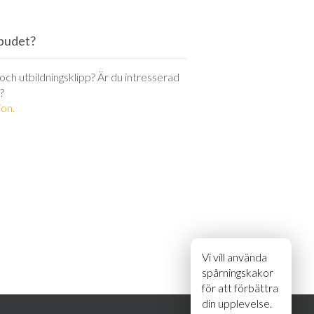
utbudet?
r och utbildningsklipp? Är du intresserad
?
on.
Vi vill använda
spårningskakor
för att förbättra
din upplevelse.