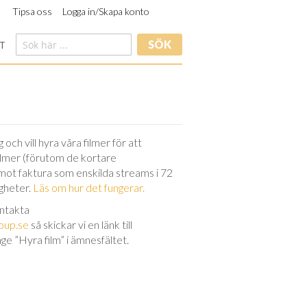
Tipsa oss
Logga in/Skapa konto
SÖK
T
och vill hyra våra filmer för att
filmer (förutom de kortare
 mot faktura som enskilda streams i 72
igheter.
Läs om hur det fungerar.
ontakta
oup.se
så skickar vi en länk till
nge ”Hyra film” i ämnesfältet.