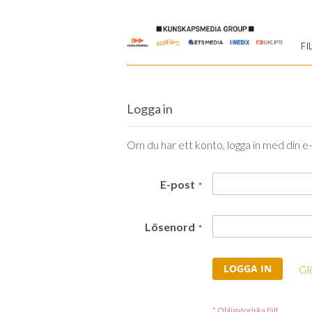
Skip
to
FI
Content
Logga in
Om du har ett konto, logga in med din e
E-post
Lösenord
LOGGA IN
Gl