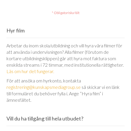
Hyr film
Arbetar du inom skola/utbildning och vill hyra våra filmer för
att använda i undervisningen? Alla filmer (förutom de
kortare utbildningsklippen) går att hyra mot faktura som
enskilda streams i 72 timmar, med institutionella rättigheter.
Läs om hur det fungerar.
För att ansöka om hyrkonto, kontakta
registrering@kunskapsmediagroup.se
så skickar vi en länk
till formuläret du behöver fylla i. Ange ”Hyra film” i
ämnesfältet.
Vill du ha tillgång till hela utbudet?