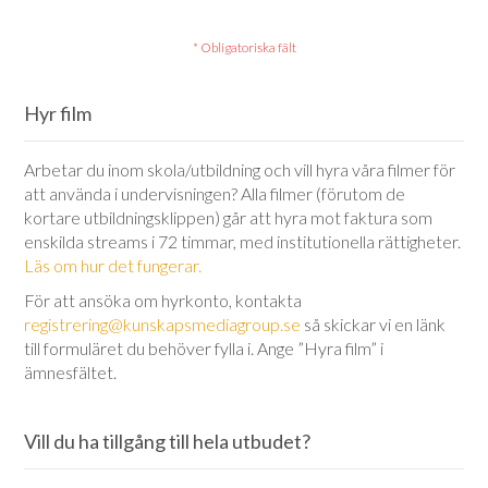
Hyr film
Arbetar du inom skola/utbildning och vill hyra våra filmer för
att använda i undervisningen? Alla filmer (förutom de
kortare utbildningsklippen) går att hyra mot faktura som
enskilda streams i 72 timmar, med institutionella rättigheter.
Läs om hur det fungerar.
För att ansöka om hyrkonto, kontakta
registrering@kunskapsmediagroup.se
så skickar vi en länk
till formuläret du behöver fylla i. Ange ”Hyra film” i
ämnesfältet.
Vill du ha tillgång till hela utbudet?