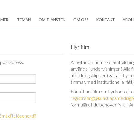
LMER
TEMAN
OM TJÄNSTEN
OM OSS
KONTAKT
ABOU
Hyr film
-postadress.
Arbetar du inom skola/utbildning 
använda i undervisningen? Alla 
utbildningsklippen) går att hyra
timmar, med institutionella rätt
För att ansöka om hyrkonto, k
registrering@kunskapsmediagr
formuläret du behöver fylla i. A
ömt ditt lösenord?