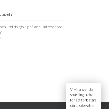
utbudet?
r och utbildningsklipp? Är du intresserad
?
on.
Vi vill använda
spårningskakor
för att förbättra
din upplevelse.