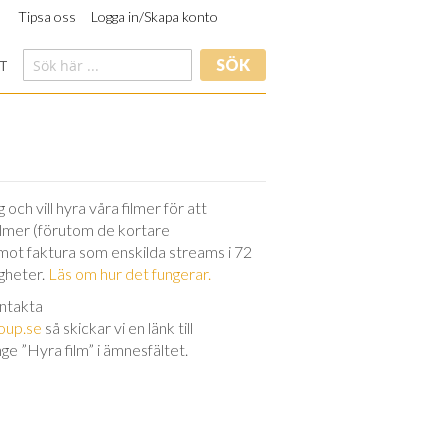
Tipsa oss
Logga in/Skapa konto
SÖK
T
och vill hyra våra filmer för att
filmer (förutom de kortare
 mot faktura som enskilda streams i 72
igheter.
Läs om hur det fungerar.
ontakta
oup.se
så skickar vi en länk till
nge ”Hyra film” i ämnesfältet.