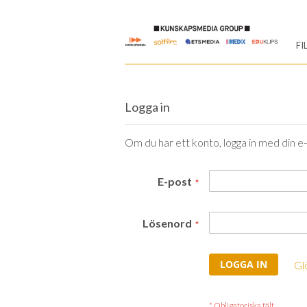
Skip
to
FI
Content
Logga in
Om du har ett konto, logga in med din e
E-post
Lösenord
LOGGA IN
Gl