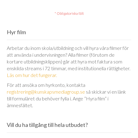
Hyr film
Arbetar du inom skola/utbildning och vill hyra våra filmer för
att använda i undervisningen? Alla filmer (förutom de
kortare utbildningsklippen) går att hyra mot faktura som
enskilda streams i 72 timmar, med institutionella rättigheter.
Läs om hur det fungerar.
För att ansöka om hyrkonto, kontakta
registrering@kunskapsmediagroup.se
så skickar vi en länk
till formuläret du behöver fylla i. Ange ”Hyra film” i
ämnesfältet.
Vill du ha tillgång till hela utbudet?