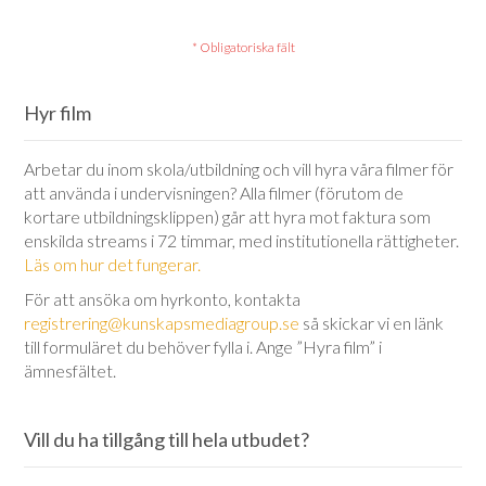
Hyr film
Arbetar du inom skola/utbildning och vill hyra våra filmer för
att använda i undervisningen? Alla filmer (förutom de
kortare utbildningsklippen) går att hyra mot faktura som
enskilda streams i 72 timmar, med institutionella rättigheter.
Läs om hur det fungerar.
För att ansöka om hyrkonto, kontakta
registrering@kunskapsmediagroup.se
så skickar vi en länk
till formuläret du behöver fylla i. Ange ”Hyra film” i
ämnesfältet.
Vill du ha tillgång till hela utbudet?