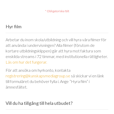
Hyr film
Arbetar du inom skola/utbildning och vill hyra våra filmer för
att använda i undervisningen? Alla filmer (förutom de
kortare utbildningsklippen) går att hyra mot faktura som
enskilda streams i 72 timmar, med institutionella rättigheter.
Läs om hur det fungerar.
För att ansöka om hyrkonto, kontakta
registrering@kunskapsmediagroup.se
så skickar vi en länk
till formuläret du behöver fylla i. Ange ”Hyra film” i
ämnesfältet.
Vill du ha tillgång till hela utbudet?