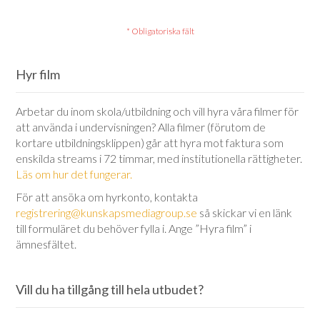
Hyr film
Arbetar du inom skola/utbildning och vill hyra våra filmer för
att använda i undervisningen? Alla filmer (förutom de
kortare utbildningsklippen) går att hyra mot faktura som
enskilda streams i 72 timmar, med institutionella rättigheter.
Läs om hur det fungerar.
För att ansöka om hyrkonto, kontakta
registrering@kunskapsmediagroup.se
så skickar vi en länk
till formuläret du behöver fylla i. Ange ”Hyra film” i
ämnesfältet.
Vill du ha tillgång till hela utbudet?