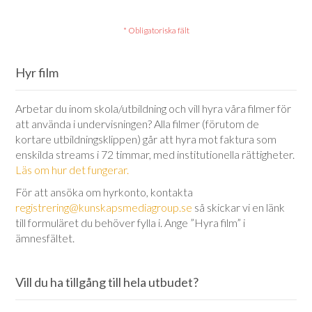
Hyr film
Arbetar du inom skola/utbildning och vill hyra våra filmer för
att använda i undervisningen? Alla filmer (förutom de
kortare utbildningsklippen) går att hyra mot faktura som
enskilda streams i 72 timmar, med institutionella rättigheter.
Läs om hur det fungerar.
För att ansöka om hyrkonto, kontakta
registrering@kunskapsmediagroup.se
så skickar vi en länk
till formuläret du behöver fylla i. Ange ”Hyra film” i
ämnesfältet.
Vill du ha tillgång till hela utbudet?