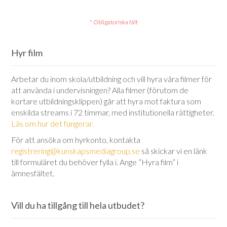
Hyr film
Arbetar du inom skola/utbildning och vill hyra våra filmer för
att använda i undervisningen? Alla filmer (förutom de
kortare utbildningsklippen) går att hyra mot faktura som
enskilda streams i 72 timmar, med institutionella rättigheter.
Läs om hur det fungerar.
För att ansöka om hyrkonto, kontakta
registrering@kunskapsmediagroup.se
så skickar vi en länk
till formuläret du behöver fylla i. Ange ”Hyra film” i
ämnesfältet.
Vill du ha tillgång till hela utbudet?