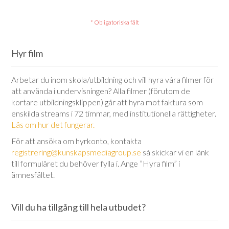
Hyr film
Arbetar du inom skola/utbildning och vill hyra våra filmer för
att använda i undervisningen? Alla filmer (förutom de
kortare utbildningsklippen) går att hyra mot faktura som
enskilda streams i 72 timmar, med institutionella rättigheter.
Läs om hur det fungerar.
För att ansöka om hyrkonto, kontakta
registrering@kunskapsmediagroup.se
så skickar vi en länk
till formuläret du behöver fylla i. Ange ”Hyra film” i
ämnesfältet.
Vill du ha tillgång till hela utbudet?