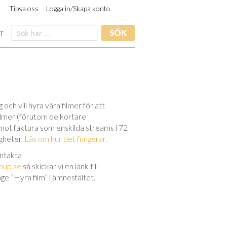
Tipsa oss
Logga in/Skapa konto
SÖK
T
och vill hyra våra filmer för att
filmer (förutom de kortare
 mot faktura som enskilda streams i 72
igheter.
Läs om hur det fungerar.
ontakta
oup.se
så skickar vi en länk till
nge ”Hyra film” i ämnesfältet.