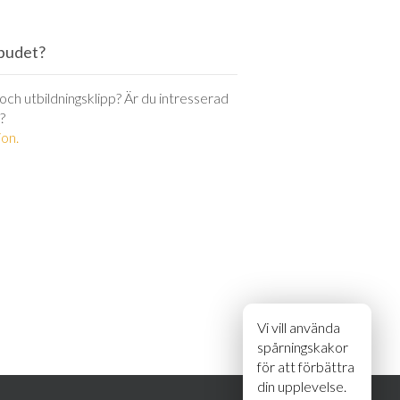
utbudet?
r och utbildningsklipp? Är du intresserad
?
on.
Vi vill använda
spårningskakor
för att förbättra
din upplevelse.