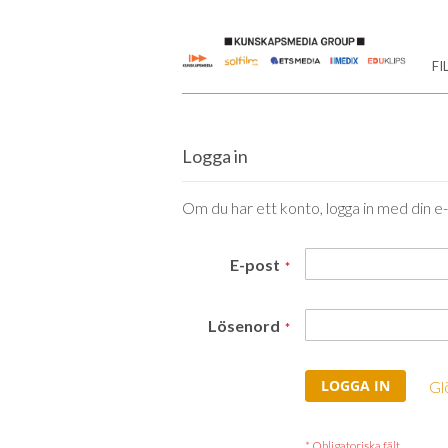
Skip
to
FI
Content
Logga in
Om du har ett konto, logga in med din e
E-post
Lösenord
LOGGA IN
Gl