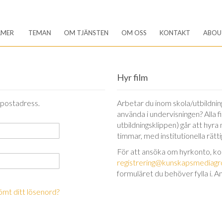
LMER
TEMAN
OM TJÄNSTEN
OM OSS
KONTAKT
ABOU
Hyr film
-postadress.
Arbetar du inom skola/utbildning 
använda i undervisningen? Alla 
utbildningsklippen) går att hyra
timmar, med institutionella rätt
För att ansöka om hyrkonto, k
registrering@kunskapsmediagr
formuläret du behöver fylla i. A
ömt ditt lösenord?