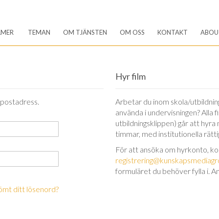
LMER
TEMAN
OM TJÄNSTEN
OM OSS
KONTAKT
ABOU
Hyr film
-postadress.
Arbetar du inom skola/utbildning 
använda i undervisningen? Alla 
utbildningsklippen) går att hyra
timmar, med institutionella rätt
För att ansöka om hyrkonto, k
registrering@kunskapsmediagr
formuläret du behöver fylla i. A
ömt ditt lösenord?