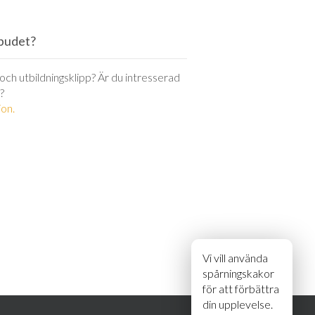
utbudet?
r och utbildningsklipp? Är du intresserad
?
on.
Vi vill använda
spårningskakor
för att förbättra
din upplevelse.