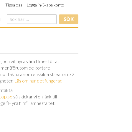
Tipsa oss
Logga in/Skapa konto
SÖK
T
och vill hyra våra filmer för att
filmer (förutom de kortare
 mot faktura som enskilda streams i 72
igheter.
Läs om hur det fungerar.
ontakta
oup.se
så skickar vi en länk till
nge ”Hyra film” i ämnesfältet.