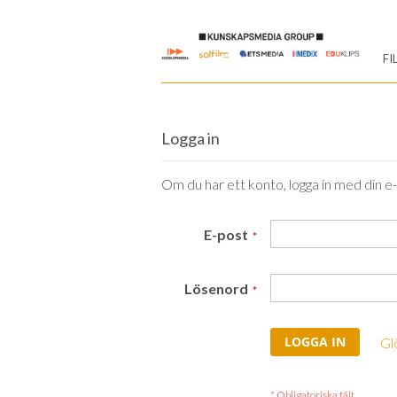
Skip
to
FI
Content
Logga in
Om du har ett konto, logga in med din e
E-post
Lösenord
LOGGA IN
Gl