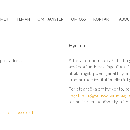
LMER
TEMAN
OM TJÄNSTEN
OM OSS
KONTAKT
ABOU
Hyr film
-postadress.
Arbetar du inom skola/utbildning 
använda i undervisningen? Alla 
utbildningsklippen) går att hyra
timmar, med institutionella rätt
För att ansöka om hyrkonto, k
registrering@kunskapsmediagr
formuläret du behöver fylla i. A
ömt ditt lösenord?