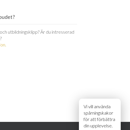
utbudet?
r och utbildningsklipp? Är du intresserad
?
on.
Vi vill använda
spårningskakor
för att förbättra
din upplevelse.