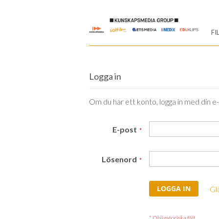
Skip
to
FI
Content
Logga in
Om du har ett konto, logga in med din e
E-post
Lösenord
LOGGA IN
Gl