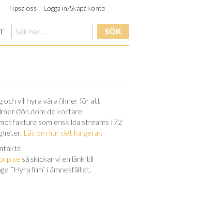
Tipsa oss
Logga in/Skapa konto
SÖK
T
och vill hyra våra filmer för att
filmer (förutom de kortare
 mot faktura som enskilda streams i 72
igheter.
Läs om hur det fungerar.
ontakta
oup.se
så skickar vi en länk till
nge ”Hyra film” i ämnesfältet.