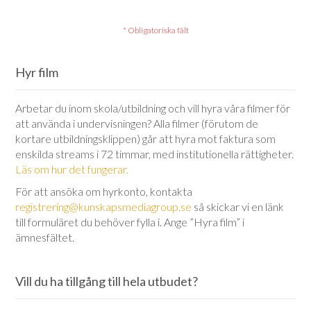
Hyr film
Arbetar du inom skola/utbildning och vill hyra våra filmer för
att använda i undervisningen? Alla filmer (förutom de
kortare utbildningsklippen) går att hyra mot faktura som
enskilda streams i 72 timmar, med institutionella rättigheter.
Läs om hur det fungerar.
För att ansöka om hyrkonto, kontakta
registrering@kunskapsmediagroup.se
så skickar vi en länk
till formuläret du behöver fylla i. Ange ”Hyra film” i
ämnesfältet.
Vill du ha tillgång till hela utbudet?