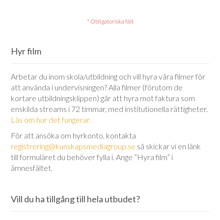
Hyr film
Arbetar du inom skola/utbildning och vill hyra våra filmer för
att använda i undervisningen? Alla filmer (förutom de
kortare utbildningsklippen) går att hyra mot faktura som
enskilda streams i 72 timmar, med institutionella rättigheter.
Läs om hur det fungerar.
För att ansöka om hyrkonto, kontakta
registrering@kunskapsmediagroup.se
så skickar vi en länk
till formuläret du behöver fylla i. Ange ”Hyra film” i
ämnesfältet.
Vill du ha tillgång till hela utbudet?