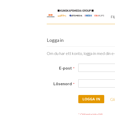
Skip
to
FI
Content
Logga in
Om du har ett konto, logga in med din e
E-post
Lösenord
LOGGA IN
Gl