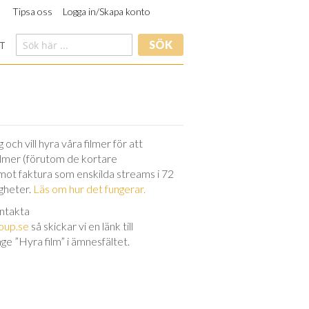
Tipsa oss
Logga in/Skapa konto
SÖK
T
och vill hyra våra filmer för att
filmer (förutom de kortare
 mot faktura som enskilda streams i 72
igheter.
Läs om hur det fungerar.
ontakta
oup.se
så skickar vi en länk till
nge ”Hyra film” i ämnesfältet.