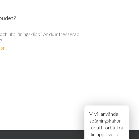
utbudet?
r och utbildningsklipp? Är du intresserad
?
on.
Vi vill använda
spårningskakor
för att förbättra
din upplevelse.