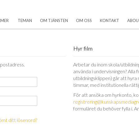
LMER
TEMAN
OM TJÄNSTEN
OM OSS
KONTAKT
ABOU
Hyr film
-postadress.
Arbetar du inom skola/utbildning 
använda i undervisningen? Alla 
utbildningsklippen) går att hyra
timmar, med institutionella rätt
För att ansöka om hyrkonto, k
registrering@kunskapsmediagr
formuläret du behöver fylla i. A
ömt ditt lösenord?