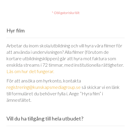
Hyr film
Arbetar du inom skola/utbildning och vill hyra våra filmer för
att använda i undervisningen? Alla filmer (förutom de
kortare utbildningsklippen) går att hyra mot faktura som
enskilda streams i 72 timmar, med institutionella rättigheter.
Läs om hur det fungerar.
För att ansöka om hyrkonto, kontakta
registrering@kunskapsmediagroup.se
så skickar vi en länk
till formuläret du behöver fylla i. Ange ”Hyra film” i
ämnesfältet.
Vill du ha tillgång till hela utbudet?