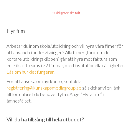
Hyr film
Arbetar du inom skola/utbildning och vill hyra våra filmer för
att använda i undervisningen? Alla filmer (förutom de
kortare utbildningsklippen) går att hyra mot faktura som
enskilda streams i 72 timmar, med institutionella rättigheter.
Läs om hur det fungerar.
För att ansöka om hyrkonto, kontakta
registrering@kunskapsmediagroup.se
så skickar vi en länk
till formuläret du behöver fylla i. Ange ”Hyra film” i
ämnesfältet.
Vill du ha tillgång till hela utbudet?