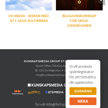
UV-INDEX – RISKEN MED
RELIGIONSKUNSKAP
ATT JAGA SOLTIMMAR
FÖR UNGA:
JUDENDOMEN
KUNSKAPSMEDIA GROUP STOCKHOLM AB
Quick Office, Telefonvägen 30
Vi vill använda
SE-126 26 Hägersten • Sweden
spårningskakor
info@kunskapsmediagroup.se
för att förbättra
din upplevelse.
GODKÄNN
NEKA
Se vår integritetspolicy