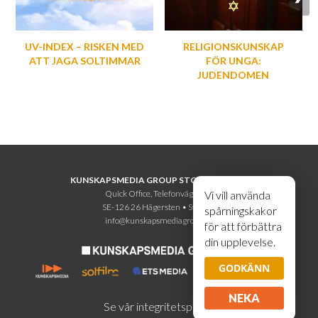
UV-INDEX – RISKEN MED
RELIGIONSKUNSKAP
ATT JAGA SOLTIMMAR
FÖR UNGA:
JUDENDOMEN
KUNSKAPSMEDIA GROUP STOCKHOLM AB
Quick Office, Telefonvägen 30
Vi vill använda
SE-126 26 Hägersten • Sweden
spårningskakor
info@kunskapsmediagroup.se
för att förbättra
din upplevelse.
GODKÄNN
NEKA
Se vår integritetspolicy